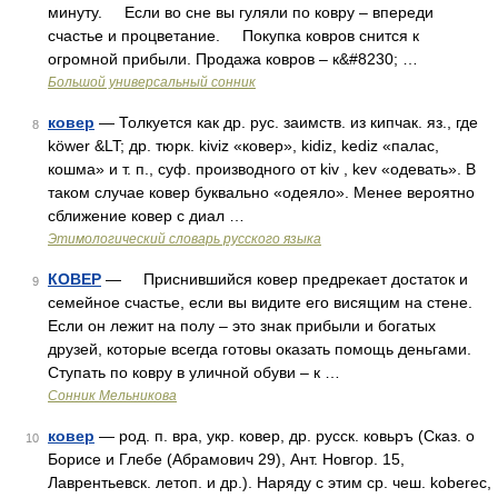
минуту. Если во сне вы гуляли по ковру – впереди
счастье и процветание. Покупка ковров снится к
огромной прибыли. Продажа ковров – к&#8230; …
Большой универсальный сонник
ковер
— Толкуется как др. рус. заимств. из кипчак. яз., где
8
köwer &LT; др. тюрк. kiviz «ковер», kidiz, kediz «палас,
кошма» и т. п., суф. производного от kiv , kev «одевать». В
таком случае ковер буквально «одеяло». Менее вероятно
сближение ковер с диал …
Этимологический словарь русского языка
КОВЕР
— Приснившийся ковер предрекает достаток и
9
семейное счастье, если вы видите его висящим на стене.
Если он лежит на полу – это знак прибыли и богатых
друзей, которые всегда готовы оказать помощь деньгами.
Ступать по ковру в уличной обуви – к …
Сонник Мельникова
ковер
— род. п. вра, укр. ковер, др. русск. ковьръ (Сказ. о
10
Борисе и Глебе (Абрамович 29), Ант. Новгор. 15,
Лаврентьевск. летоп. и др.). Наряду с этим ср. чеш. kоbеrес,