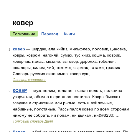
ковер
Толкование
Перевод
Книги
ковер
— ширдак, ала кийиз, мильфлер, половик, циновка,
1
ковры, ковром, нагоняй, сумах, тус кииз, кошма, коврик,
коверчик, палас, сюзане, выговор, дорожка, гобелен,
шпалеры, килим, чий, текемет, сырмак, татами, график
Словарь русских синонимов. ковер сущ …
Словарь синонимов
КОВЕР
— муж. келим; толстая, тканая полсть, полстина:
2
узорчатая, обычно шерстяная постилка. Ковры бывают
гладкие и стриженые или рытые; есть и войлочные,
набивные, полстяные. Рассыпался ковер по всем сторонам,
никому не собрать, ни попам, ни дьякам, ни&#8230; …
Толковый словарь Даля