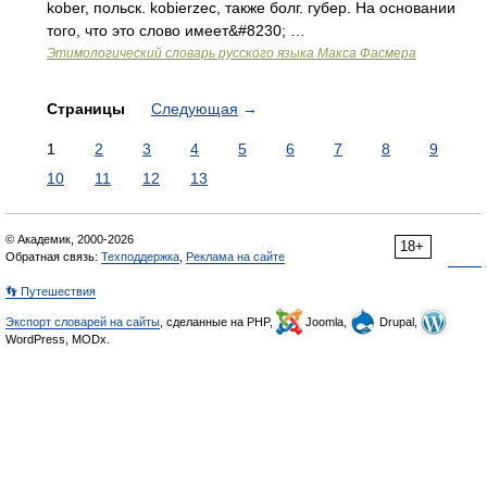
kober, польск. kobierzec, также болг. губер. На основании
того, что это слово имеет&#8230; …
Этимологический словарь русского языка Макса Фасмера
Страницы
Следующая
→
1
2
3
4
5
6
7
8
9
10
11
12
13
© Академик, 2000-2026
18+
Обратная связь:
Техподдержка
,
Реклама на сайте
👣 Путешествия
Экспорт словарей на сайты
, сделанные на PHP,
Joomla,
Drupal,
WordPress, MODx.