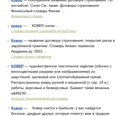
Ковер
— обобщенное название договора страхования. По
3
английски: Cover См. также: Договоры страхования
Финансовый словарь Финам …
Финансовый словарь
ковер
— КОВЕР, палас …
4
Словарь-тезаурус синонимов русской речи
Ковер
— название договора страхования, покрытия риска в
5
зарубежной практике. Словарь бизнес терминов.
Академик.ру. 2001 …
Словарь бизнес-терминов
КОВЕР
— художественное текстильное изделие (обычно с
6
многоцветными узорами или изображениями) из
шерстяной, шелковой или хлопчатобумажной пряжи.
Распространены ковры ручной и машинной (с сер. 19 в.)
работы, ворсовые и безворсовые. Бывают также вязаные
и&#8230; …
Большой Энциклопедический словарь
Ковер
— Ковер снится к прибыли: у вас найдутся
7
богатые, щедрые друзья, которые помогут вам в трудную